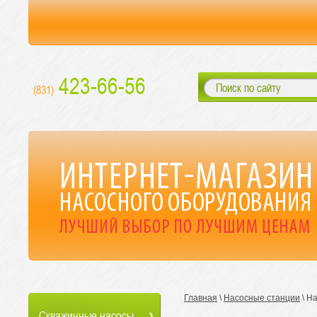
423-66-56
(831)
Главная
\
Насосные станции
\ Н
Скважинные насосы