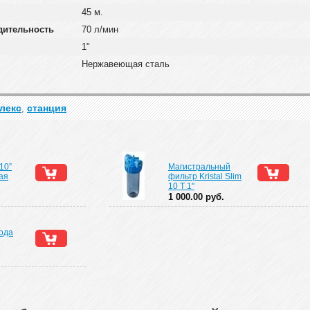
45 м.
дительность
70 л/мин
1"
Нержавеющая сталь
лекс
станция
,
10”
Магистральный
ая
фильтр Kristal Slim
10 T 1"
1 000.00 руб.
хода