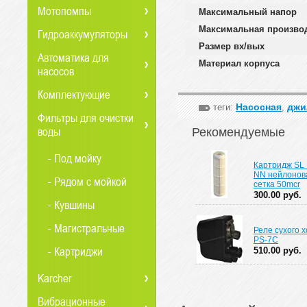
Мотопомпы
Максимальный напор
Максимальная произво
Гидроаккумуляторы
Размер вх/вых
Автоматика для
Материал корпуса
насосов
Комплектующие
Насосная
джи
теги:
,
Фильтры для очистки
воды
Рекомендуемые
- Под мойку
Картридж SL 
NN нейлонов
- Рядом с мойкой
сетка 50mcr
300.00 руб.
- Кувшины
- Магистральные
Реле сухого 
PS-7C
- Картриджи
510.00 руб.
Karcher
Вибрационные