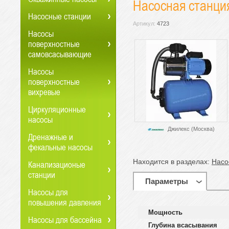
Насосная станци
Насосные станции
Артикул:
4723
Насосы
поверхностные
самовсасывающие
Насосы
поверхностные
вихревые
Циркуляционные
насосы
Джилекс (Москва)
Дренажные и
фекальные насосы
Находится в разделах:
Насо
Канализационые
станции
Параметры
Насосы для
повышения давления
Мощность
Насосы для бассейна
Глубина всасывания